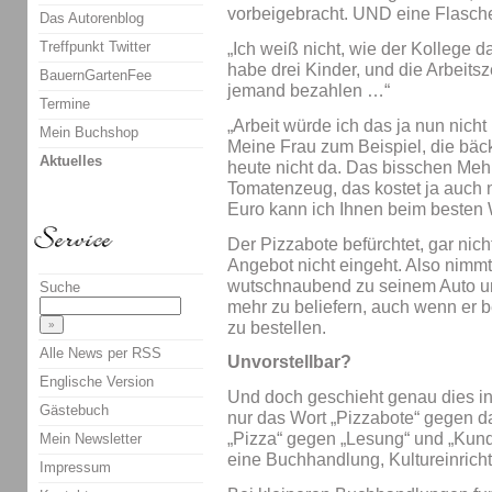
vorbeigebracht. UND eine Flasch
Das Autorenblog
Treffpunkt Twitter
„Ich weiß nicht, wie der Kollege da
habe drei Kinder, und die Arbeits
BauernGartenFee
jemand bezahlen …“
Termine
„Arbeit würde ich das ja nun nich
Mein Buchshop
Meine Frau zum Beispiel, die bäck
Aktuelles
heute nicht da. Das bisschen Meh
Tomatenzeug, das kostet ja auch ni
Euro kann ich Ihnen beim besten W
Der Pizzabote befürchtet, gar ni
Angebot nicht eingeht. Also nimmt 
wutschnaubend zu seinem Auto un
Suche
mehr zu beliefern, auch wenn er be
zu bestellen.
Alle News per RSS
Unvorstellbar?
Englische Version
Und doch geschieht genau dies in
Gästebuch
nur das Wort „Pizzabote“ gegen d
„Pizza“ gegen „Lesung“ und „Kund
Mein Newsletter
eine Buchhandlung, Kultureinrichtu
Impressum