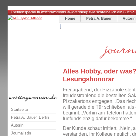
Themenspecial in
writingwomans Autorenblog
:
Wie schreibe ich ein Buch?
Home
Petra A. Bauer
Autorin
Alles Hobby, oder was?
Lesungshonorar
Freitagabend, der Pizzabote steht
freudestrahlend die bestellten Sa
Pizzakartons entgegen. „Das riecht
will gerade die Tür schließen, a
Startseite
beginnt: „Vorhin am Telefon hatte
Petra A. Bauer, Berlin
fünfundsiebzig dafür bekomme.“
Autorin
Der Kunde schaut irritiert. „Nein, 
Journalistin
verstanden. Ihr Kollege neulich, de