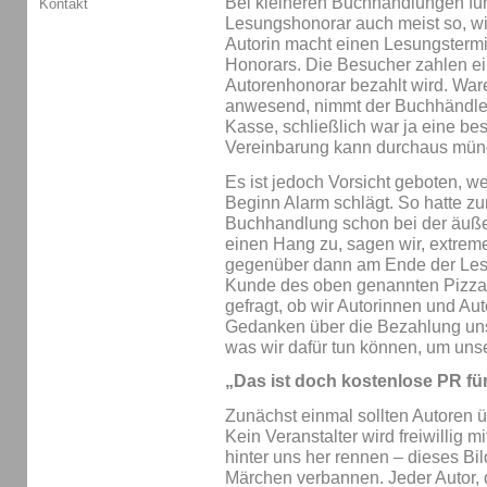
Bei kleineren Buchhandlungen fun
Kontakt
Lesungshonorar auch meist so, wie
Autorin macht einen Lesungstermi
Honorars. Die Besucher zahlen ein
Autorenhonorar bezahlt wird. War
anwesend, nimmt der Buchhändler
Kasse, schließlich war ja eine b
Vereinbarung kann durchaus mün
Es ist jedoch Vorsicht geboten, 
Beginn Alarm schlägt. So hatte z
Buchhandlung schon bei der äuß
einen Hang zu, sagen wir, extreme
gegenüber dann am Ende der Les
Kunde des oben genannten Pizzab
gefragt, ob wir Autorinnen und Au
Gedanken über die Bezahlung uns
was wir dafür tun können, um un
„Das ist doch kostenlose PR für
Zunächst einmal sollten Autoren 
Kein Veranstalter wird freiwillig 
hinter uns her rennen – dieses Bi
Märchen verbannen. Jeder Autor, 