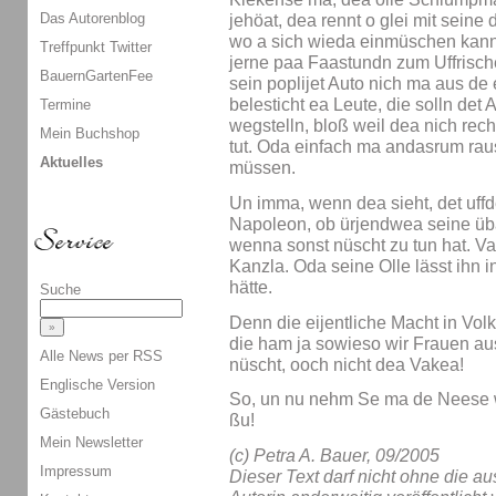
Das Autorenblog
jehöat, dea rennt o glei mit seine
wo a sich wieda einmüschen kan
Treffpunkt Twitter
jerne paa Faastundn zum Uffrisch
BauernGartenFee
sein poplijet Auto nich ma aus de
belesticht ea Leute, die solln det
Termine
wegstelln, bloß weil dea nich rec
Mein Buchshop
tut. Oda einfach ma andasrum raus
Aktuelles
müssen.
Un imma, wenn dea sieht, det uffde
Napoleon, ob ürjendwea seine üba
wenna sonst nüscht zu tun hat. V
Kanzla. Oda seine Olle lässt ihn 
hätte.
Suche
Denn die eijentliche Macht in Vol
die ham ja sowieso wir Frauen aus
Alle News per RSS
nüscht, ooch nicht dea Vakea!
Englische Version
So, un nu nehm Se ma de Neese w
Gästebuch
ßu!
Mein Newsletter
(c) Petra A. Bauer, 09/2005
Impressum
Dieser Text darf nicht ohne die 