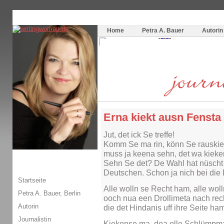
Themenspecial in
writingwomans Autorenblog
:
Wie schreibe ich ein Buch?
Home
Petra A. Bauer
Autorin
Erna kiekt ausn Fensta
Jut, det ick Se treffe!
Komm Se ma rin, könn Se rauskie
muss ja keena sehn, det wa kieken
Sehn Se det? De Wahl hat nüscht
Deutschen. Schon ja nich bei die
Startseite
Alle wolln se Recht ham, alle wol
Petra A. Bauer, Berlin
ooch nua een Drollimeta nach rech
Autorin
die det Hindanis uff ihre Seite ha
Journalistin
Kiekense ma, dea olle Schlümpma