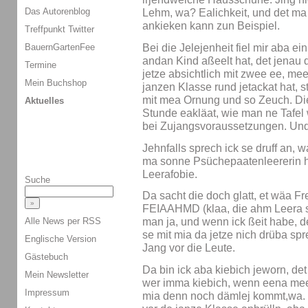
Das Autorenblog
Lehm, wa? Ealichkeit, und det ma 
ankieken kann zun Beispiel.
Treffpunkt Twitter
BauernGartenFee
Bei die Jelejenheit fiel mir aba ei
andan Kind aßeelt hat, det jenau d
Termine
jetze absichtlich mit zwee ee, m
Mein Buchshop
janzen Klasse rund jetackat hat, s
mit mea Ornung und so Zeuch. Di
Aktuelles
Stunde eakläat, wie man ne Tafel 
bei Zujangsvoraussetzungen. Und b
Jehnfalls sprech ick se druff an, 
ma sonne Psüchepaatenleererin h
Leerafobie.
Suche
Da sacht die doch glatt, et wäa Fr
FEIAAHMD (klaa, die ahm Leera s
Alle News per RSS
man ja, und wenn ick ßeit habe, 
se mit mia da jetze nich drüba spr
Englische Version
Jang vor die Leute.
Gästebuch
Da bin ick aba kiebich jeworn, de
Mein Newsletter
wer imma kiebich, wenn eena me
Impressum
mia denn noch dämlej kommt,wa. 