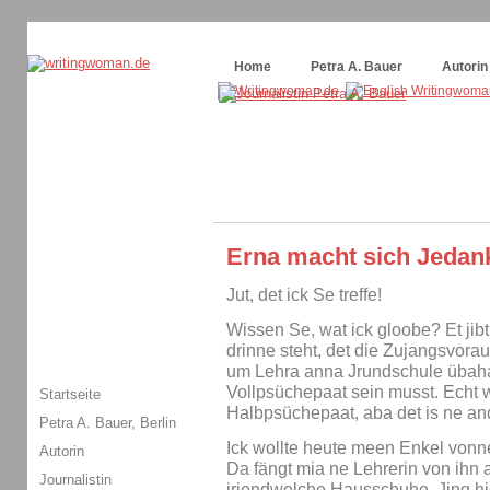
Themenspecial in
writingwomans Autorenblog
:
Wie schreibe ich ein Buch?
Home
Petra A. Bauer
Autorin
Erna macht sich Jedan
Jut, det ick Se treffe!
Wissen Se, wat ick gloobe? Et jib
drinne steht, det die Zujangsvora
um Lehra anna Jrundschule übaha
Vollpsüchepaat sein musst. Echt 
Startseite
Halbpsüchepaat, aba det is ne an
Petra A. Bauer, Berlin
Ick wollte heute meen Enkel vonn
Autorin
Da fängt mia ne Lehrerin von ihn a
Journalistin
irjendwelche Hausschuhe. Jing hier 