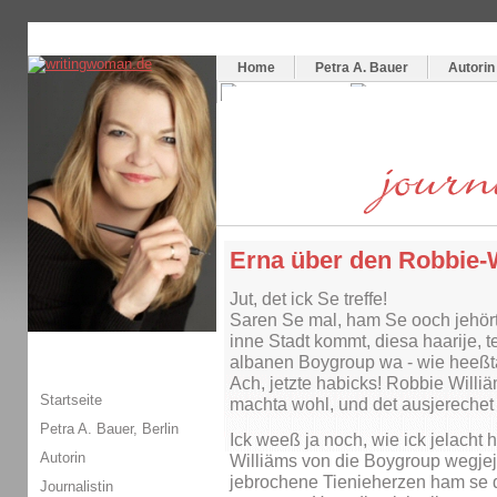
Themenspecial in
writingwomans Autorenblog
:
Wie schreibe ich ein Buch?
Home
Petra A. Bauer
Autorin
Erna über den Robbie-
Jut, det ick Se treffe!
Saren Se mal, ham Se ooch jehört
inne Stadt kommt, diesa haarije, t
albanen Boygroup wa - wie heeßt
Ach, jetzte habicks! Robbie Willi
Startseite
machta wohl, und det ausjerechet h
Petra A. Bauer, Berlin
Ick weeß ja noch, wie ick jelacht 
Autorin
Williäms von die Boygroup wegjej
jebrochene Tienieherzen ham se da
Journalistin