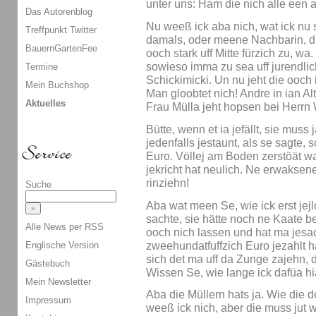
unter uns: Ham die nich alle een
Das Autorenblog
Nu weeß ick aba nich, wat ick nu 
Treffpunkt Twitter
damals, oder meene Nachbarin, die
BauernGartenFee
ooch stark uff Mitte fürzich zu, 
sowieso imma zu sea uff jurendlic
Termine
Schickimicki. Un nu jeht die ooch 
Mein Buchshop
Man gloobtet nich! Andre in ian Al
Aktuelles
Frau Mülla jeht hopsen bei Herrn 
Bütte, wenn et ia jefällt, sie muss 
jedenfalls jestaunt, als se sagte
Euro. Völlej am Boden zerstöät w
jekricht hat neulich. Ne erwakse
rinziehn!
Suche
Aba wat meen Se, wie ick erst jejl
sachte, sie hätte noch ne Kaate bei
Alle News per RSS
ooch nich lassen und hat ma jesach
zweehundatfuffzich Euro jezahlt 
Englische Version
sich det ma uff da Zunge zajehn,
Gästebuch
Wissen Se, wie lange ick dafüa h
Mein Newsletter
Aba die Müllern hats ja. Wie die 
Impressum
weeß ick nich, aber die muss jut w