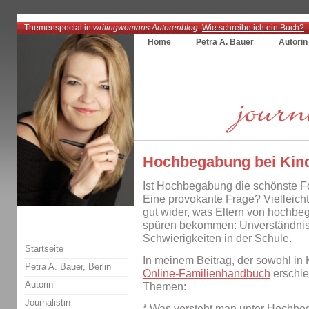
Themenspecial in
writingwomans Autorenblog
:
Wie schreibe ich ein Buch?
Home
Petra A. Bauer
Autorin
Hochbegabung bei Kin
Ist Hochbegabung die schönste 
Eine provokante Frage? Vielleicht.
gut wider, was Eltern von hochbeg
spüren bekommen: Unverständnis i
Schwierigkeiten in der Schule.
Startseite
In meinem Beitrag, der sowohl i
Petra A. Bauer, Berlin
Online-Familienhandbuch
erschie
Autorin
Themen:
Journalistin
* Was versteht man unter Hochb