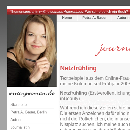
Themenspecial in
writingwomans Autorenblog
:
Wie schreibe ich ein Buch?
Home
Petra A. Bauer
Autorin
Netzfrühling
Textbeispiel aus dem Online-Fra
meine Kolumne seit Frühjahr 2008
Netzfrühling
(Erstveröffentlichu
inBeauty)
Startseite
Während ich diese Zeilen schreibe
Petra A. Bauer, Berlin
Die ersten Anzeichen dafür sind n
nicht die Rotkehlchen, die in un
Autorin
Nistplatz suchen. Ich meine auch 
Journalistin
scharenweise aus ihren Höhlen s