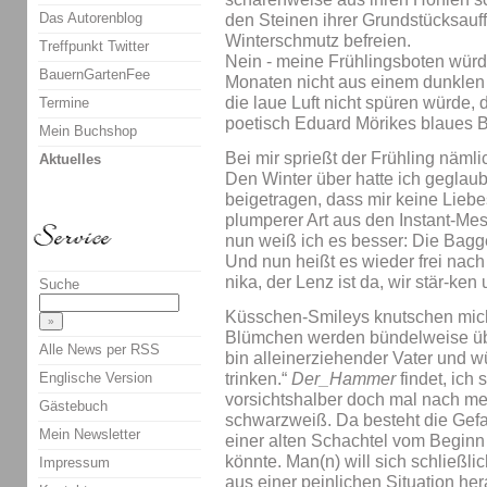
Das Autorenblog
den Steinen ihrer Grundstücksauf
Winterschmutz befreien.
Treffpunkt Twitter
Nein - meine Frühlingsboten würd
BauernGartenFee
Monaten nicht aus einem dunklen
die laue Luft nicht spüren würde, 
Termine
poetisch Eduard Mörikes blaues Ba
Mein Buchshop
Bei mir sprießt der Frühling nämli
Aktuelles
Den Winter über hatte ich geglaub
beigetragen, dass mir keine Lie
plumperer Art aus den Instant-M
nun weiß ich es besser: Die Bagger
Und nun heißt es wieder frei nac
nika, der Lenz ist da, wir stär-ken 
Suche
Küsschen-Smileys knutschen mich 
Blümchen werden bündelweise üb
Alle News per RSS
bin alleinerziehender Vater und w
trinken.“
Der_Hammer
findet, ich
Englische Version
vorsichtshalber doch mal nach mei
Gästebuch
schwarzweiß. Da besteht die Gefa
Mein Newsletter
einer alten Schachtel vom Beginn
könnte. Man(n) will sich schließli
Impressum
aus einer peinlichen Situation h