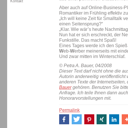
Kontakt
Aber auch auf Online-Business-P
Romantiker im Frühling effektiv z
„Ich will keine Zeit für Smalltalk
einen Seitensprung?“
„Klar. Wie wär’s heute Nachmittag
Nun hat er sich erschreckt, der Ne
Funkstille. Das macht Spaß!
Eines Tages werde ich den Spieß
W
eb-
W
erber meinerseits mit ein
Und zwar mitten im Winterschlaf.
© Petra A. Bauer, 04/2008
Dieser Text darf nicht ohne die 
Autorin anderweitig veröffentlicht 
anderen Texte der Internetseiten,
Bauer
gehören. Benutzen Sie bitt
Anfrage. Ich teile Ihnen dann auc
Honorarvorstellungen mit.
Permalink