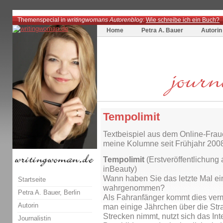
Themenspecial in
writingwomans Autorenblog
:
Wie schreibe ich ein Buch?
Home
Petra A. Bauer
Autorin
Tempolimit
Textbeispiel aus dem Online-Fra
meine Kolumne seit Frühjahr 2008
Tempolimit
(Erstveröffentlichung
inBeauty)
Wann haben Sie das letzte Mal ein
Startseite
wahrgenommen?
Petra A. Bauer, Berlin
Als Fahranfänger kommt dies verm
Autorin
man einige Jährchen über die Str
Strecken nimmt, nutzt sich das In
Journalistin