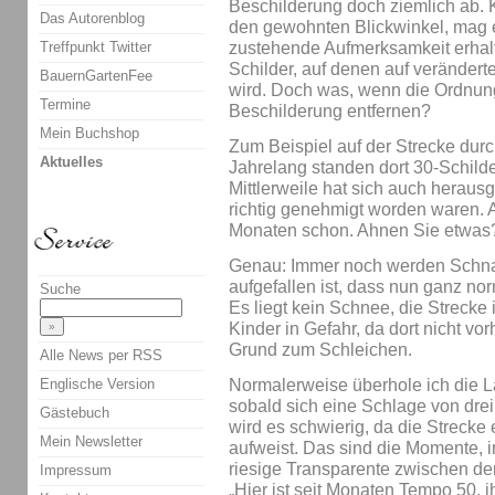
Beschilderung doch ziemlich ab.
Das Autorenblog
den gewohnten Blickwinkel, mag 
Treffpunkt Twitter
zustehende Aufmerksamkeit erhalt
Schilder, auf denen auf veränder
BauernGartenFee
wird. Doch was, wenn die Ordnun
Termine
Beschilderung entfernen?
Mein Buchshop
Zum Beispiel auf der Strecke dur
Aktuelles
Jahrelang standen dort 30-Schild
Mittlerweile hat sich auch herausg
richtig genehmigt worden waren. A
Monaten schon. Ahnen Sie etwas
Genau: Immer noch werden Schnar
aufgefallen ist, dass nun ganz no
Suche
Es liegt kein Schnee, die Strecke i
Kinder in Gefahr, da dort nicht vo
Grund zum Schleichen.
Alle News per RSS
Normalerweise überhole ich die L
Englische Version
sobald sich eine Schlage von dre
Gästebuch
wird es schwierig, da die Streck
Mein Newsletter
aufweist. Das sind die Momente, i
riesige Transparente zwischen d
Impressum
„Hier ist seit Monaten Tempo 50, ih