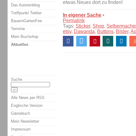
etwas Neues dort zu finden!
Das Autorenblog
Treffpunkt Twitter
In eigener Sache
•
Permalink
BauernGartenFee
Tags:
Sticker
,
Shop
,
Selbermache
Termine
etsy
,
Dawanda
,
Buttons
,
Bilder
,
Aq
Mein Buchshop
Aktuelles
Suche
Alle News per RSS
Englische Version
Gästebuch
Mein Newsletter
Impressum