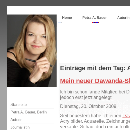
Themenspecial in
writingwomans Autorenblog
:
Wie schreibe ich ein Buch?
Home
Petra A. Bauer
Autorin
Einträge mit dem Tag: 
Mein neuer Dawanda-S
Ich bin schon lange Mitglied bei
jedoch erst jetzt angelegt.
Startseite
Dienstag, 20. Oktober 2009
Petra A. Bauer, Berlin
Seit neuestem habe ich einen
Da
Autorin
Acrylbilder, Aquarelle, Zeichnun
verkaufe. Schaut doch einfach öfte
Journalistin