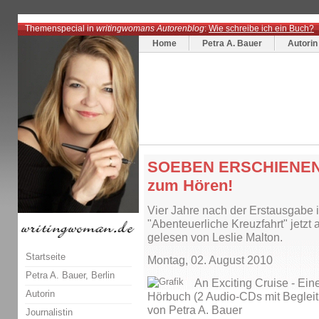
Themenspecial in
writingwomans Autorenblog
:
Wie schreibe ich ein Buch?
Home
Petra A. Bauer
Autorin
SOEBEN ERSCHIENEN: A
zum Hören!
Vier Jahre nach der Erstausgabe i
"Abenteuerliche Kreuzfahrt" jetz
gelesen von Leslie Malton.
Startseite
Montag, 02. August 2010
Petra A. Bauer, Berlin
An Exciting Cruise - Ein
Autorin
Hörbuch (2 Audio-CDs mit Begleit
von Petra A. Bauer
Journalistin