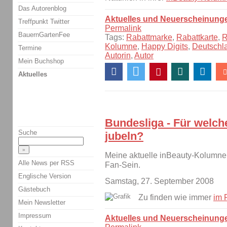
Das Autorenblog
Aktuelles und Neuerscheinung
Treffpunkt Twitter
Permalink
BauernGartenFee
Tags:
Rabattmarke
,
Rabattkarte
,
R
Kolumne
,
Happy Digits
,
Deutschl
Termine
Autorin
,
Autor
Mein Buchshop
Aktuelles
Bundesliga - Für welch
Suche
jubeln?
Meine aktuelle inBeauty-Kolumne 
Alle News per RSS
Fan-Sein.
Englische Version
Samstag, 27. September 2008
Gästebuch
Zu finden wie immer
im 
Mein Newsletter
Impressum
Aktuelles und Neuerscheinung