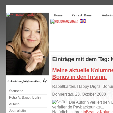
Themenspecial in
writingwomans Autorenblog
:
Wie schreibe ich ein Buch?
Home
Petra A. Bauer
Autorin
Einträge mit dem Tag:
Meine aktuelle Kolumne
Bonus in den Irrsinn.
Rabattkarten, Happy Digits, Bon
Startseite
Donnerstag, 23. Oktober 2008
Petra A. Bauer, Berlin
Die Autorin verliert den 
Autorin
verfallende Paybackpunkte...
Journalistin
Natürlich in ihrer
inBeauty-Kolum