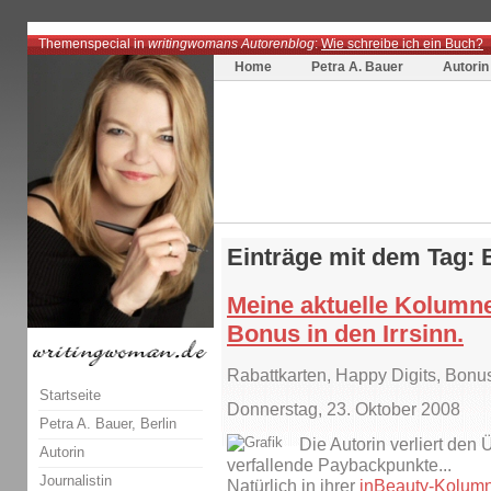
Themenspecial in
writingwomans Autorenblog
:
Wie schreibe ich ein Buch?
Home
Petra A. Bauer
Autorin
Einträge mit dem Tag:
Meine aktuelle Kolumne
Bonus in den Irrsinn.
Rabattkarten, Happy Digits, Bon
Startseite
Donnerstag, 23. Oktober 2008
Petra A. Bauer, Berlin
Die Autorin verliert den 
Autorin
verfallende Paybackpunkte...
Journalistin
Natürlich in ihrer
inBeauty-Kolum