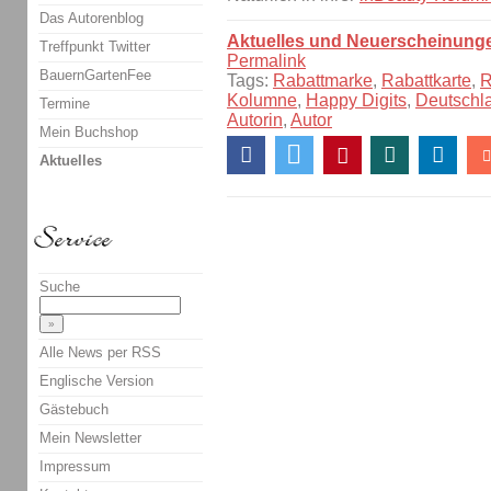
Das Autorenblog
Aktuelles und Neuerscheinung
Treffpunkt Twitter
Permalink
BauernGartenFee
Tags:
Rabattmarke
,
Rabattkarte
,
R
Kolumne
,
Happy Digits
,
Deutschl
Termine
Autorin
,
Autor
Mein Buchshop
Aktuelles
Suche
Alle News per RSS
Englische Version
Gästebuch
Mein Newsletter
Impressum