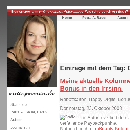
Themenspecial in
writingwomans Autorenblog
:
Wie schreibe ich ein Buch?
Home
Petra A. Bauer
Autorin
Einträge mit dem Tag:
Meine aktuelle Kolumne
Bonus in den Irrsinn.
Rabattkarten, Happy Digits, Bon
Startseite
Donnerstag, 23. Oktober 2008
Petra A. Bauer, Berlin
Die Autorin verliert den 
Autorin
verfallende Paybackpunkte...
Journalistin
Natürlich in ihrer
inBeauty-Kolum