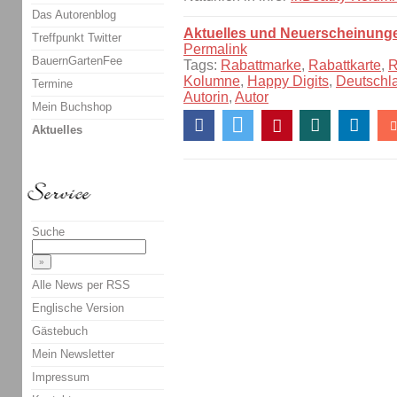
Das Autorenblog
Aktuelles und Neuerscheinung
Treffpunkt Twitter
Permalink
BauernGartenFee
Tags:
Rabattmarke
,
Rabattkarte
,
R
Kolumne
,
Happy Digits
,
Deutschl
Termine
Autorin
,
Autor
Mein Buchshop
Aktuelles
Suche
Alle News per RSS
Englische Version
Gästebuch
Mein Newsletter
Impressum