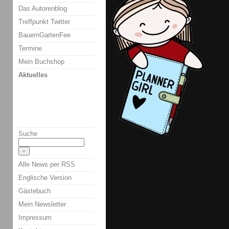
Das Autorenblog
Treffpunkt Twitter
BauernGartenFee
Termine
Mein Buchshop
Aktuelles
Suche
Alle News per RSS
Englische Version
Gästebuch
Mein Newsletter
Impressum