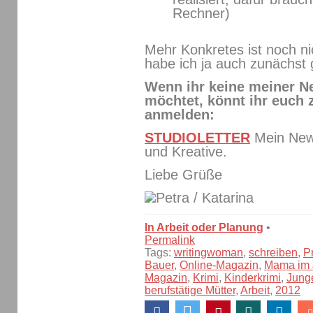
Rechner)
Mehr Konkretes ist noch ni
habe ich ja auch zunächst g
Wenn ihr keine meiner N
möchtet, könnt ihr euch
anmelden:
STUDIOLETTER
Mein News
und Kreative.
Liebe Grüße
/ Katarina
In Arbeit oder Planung
•
Permalink
Tags:
writingwoman
,
schreiben
,
P
Bauer
,
Online-Magazin
,
Mama im 
Magazin
,
Krimi
,
Kinderkrimi
,
Jung
berufstätige Mütter
,
Arbeit
,
2012