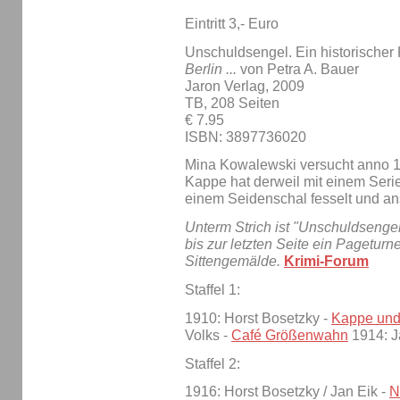
Eintritt 3,- Euro
Unschuldsengel. Ein historischer 
Berlin ...
von Petra A. Bauer
Jaron Verlag, 2009
TB, 208 Seiten
€ 7.95
ISBN: 3897736020
Mina Kowalewski versucht anno 19
Kappe hat derweil mit einem Seri
einem Seidenschal fesselt und an
Unterm Strich ist "Unschuldsengel
bis zur letzten Seite ein Pagetur
Sittengemälde.
Krimi-Forum
Staffel 1:
1910: Horst Bosetzky -
Kappe und 
Volks -
Café Größenwahn
1914: J
Staffel 2:
1916: Horst Bosetzky / Jan Eik -
N