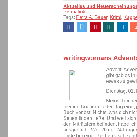
Aktuelles und Neuerscheinung
Permalink
Tags:
Petra A. Bauer
,
Krimi
,
Kapp
writingwomans Advent
Advent, Adven
gibt
gab es in 
etwas zu gew
Dienstag, 01
Meine Türche
meinen Büchern, jeden Tag eine, 
Buch verlost. Nichts, was sich ni
Seiten finden ließe. Und weil sich
den Miträtslern befinden, habe i
ausgedacht: Wer 20 der 24 Fragen
Ende bei einer Bücherpaket-Sonde