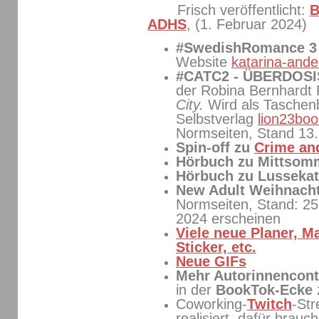
Frisch veröffentlicht:
B
ADHS
, (1. Februar 2024)
#SwedishRomance 
Website
katarina-ande
#CATC2 - ÜBERDOS
der Robina Bernhardt
City.
Wird als Tasche
Selbstverlag
lion23boo
Normseiten, Stand 13
Spin-off zu
Crime and
Hörbuch zu Mittso
Hörbuch zu Lussekat
New Adult Weihnach
Normseiten, Stand: 25
2024 erscheinen
Viele neue Planer, M
Sticker, etc.
Neue GIFs
Mehr Autorinnencont
in der
BookTok-Ecke
Coworking-
Twitch
-St
realisiert, dafür brauc