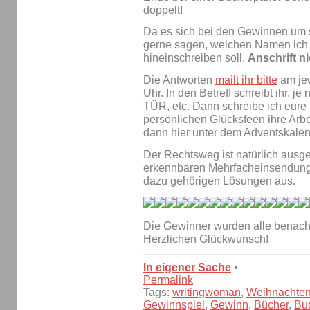
doppelt!
Da es sich bei den Gewinnen um si
gerne sagen, welchen Namen ich 
hineinschreiben soll.
Anschrift n
Die Antworten
mailt ihr bitte
am jew
Uhr. In den Betreff schreibt ihr
TÜR, etc. Dann schreibe ich eure
persönlichen Glücksfeen ihre Arbe
dann hier unter dem Adventskalen
Der Rechtsweg ist natürlich ausge
erkennbaren Mehrfacheinsendunge
dazu gehörigen Lösungen aus.
Die Gewinner wurden alle benachr
Herzlichen Glückwunsch!
In eigener Sache
•
Permalink
Tags:
writingwoman
,
Weihnachte
Gewinnspiel
,
Gewinn
,
Bücher
,
Bu