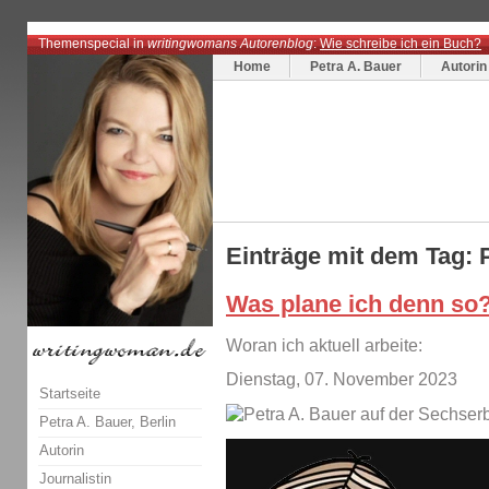
Themenspecial in
writingwomans Autorenblog
:
Wie schreibe ich ein Buch?
Home
Petra A. Bauer
Autorin
Einträge mit dem Tag: 
Was plane ich denn so
Woran ich aktuell arbeite:
Dienstag, 07. November 2023
Startseite
Petra A. Bauer, Berlin
Autorin
Journalistin