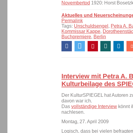
Novembertod
1920: Horst Bosetz
Aktuelles und Neuerscheinung
Permalink
Tags:
Unschuldsengel
,
Petra A. B
Kommissar Kappe
,
Dorotheenstä
Buchpremiere
,
Berlin
Interview mit Petra A. 
Kulturbeilage des SPI
Der KulturSPIEGEL hat Autoren zu 
davon war ich.
Das
vollständige Interview
könnt i
nachlesen.
Montag, 27. April 2009
Logisch, dass bei vielen befragten