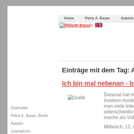
Themenspecial in
writingwomans Autorenblog
:
Wie schreibe ich ein Buch?
Home
Petra A. Bauer
Autorin
Einträge mit dem Tag: 
Ich bin mal nebenan - b
Diesmal hat m
Aveleen Avide 
man viele Inte
Startseite
unterschiedlic
Petra A. Bauer, Berlin
mache als Vid
Autorin
Mittwoch, 12.
Journalistin