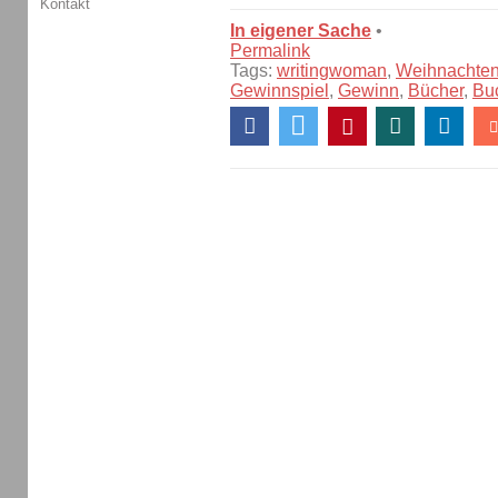
Kontakt
In eigener Sache
•
Permalink
Tags:
writingwoman
,
Weihnachte
Gewinnspiel
,
Gewinn
,
Bücher
,
Bu