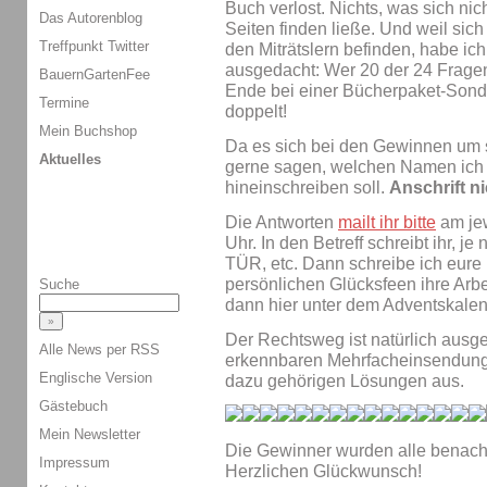
Buch verlost. Nichts, was sich ni
Das Autorenblog
Seiten finden ließe. Und weil sich
Treffpunkt Twitter
den Miträtslern befinden, habe i
ausgedacht: Wer 20 der 24 Fragen
BauernGartenFee
Ende bei einer Bücherpaket-Sonde
Termine
doppelt!
Mein Buchshop
Da es sich bei den Gewinnen um si
Aktuelles
gerne sagen, welchen Namen ich 
hineinschreiben soll.
Anschrift n
Die Antworten
mailt ihr bitte
am jew
Uhr. In den Betreff schreibt ihr
TÜR, etc. Dann schreibe ich eure
persönlichen Glücksfeen ihre Arbe
Suche
dann hier unter dem Adventskalen
Der Rechtsweg ist natürlich ausge
Alle News per RSS
erkennbaren Mehrfacheinsendunge
Englische Version
dazu gehörigen Lösungen aus.
Gästebuch
Mein Newsletter
Die Gewinner wurden alle benachr
Impressum
Herzlichen Glückwunsch!