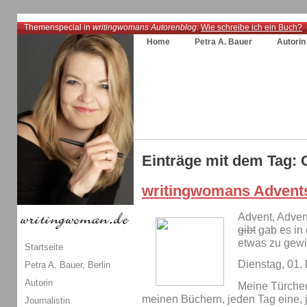
Themenspecial in
writingwomans Autorenblog
:
Wie schreibe ich ein Buch?
Home
Petra A. Bauer
Autorin
Einträge mit dem Tag: 
writingwomans Advent
Advent, Adven
gibt
gab es in 
etwas zu gew
Startseite
Dienstag, 01
Petra A. Bauer, Berlin
Autorin
Meine Türche
meinen Büchern, jeden Tag eine, 
Journalistin