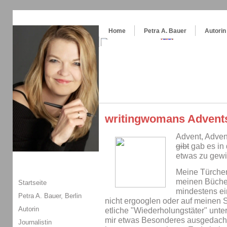
Themenspecial in
writingwomans Autorenblog
:
Wie schreibe ich ein Buch?
Home
Petra A. Bauer
Autorin
writingwomans Advent
Advent, Adven
gibt
gab es in 
etwas zu gew
Meine Türche
meinen Bücher
Startseite
mindestens ein
Petra A. Bauer, Berlin
nicht ergooglen oder auf meinen S
Autorin
etliche "Wiederholungstäter" unter
mir etwas Besonderes ausgedacht:
Journalistin