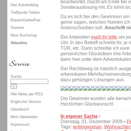
beantwortet, macht am Ende bei e
Das Autorenblog
Sonderauslosung mit. Es lohnt sic
Treffpunkt Twitter
Da es sich bei den Gewinnen um si
BauernGartenFee
gerne sagen, welchen Namen ich 
hineinschreiben soll.
Anschrift n
Termine
Mein Buchshop
Die Antworten
mailt ihr bitte
am jew
Uhr. In den Betreff schreibt ihr
Aktuelles
TÜR, etc. Dann schreibe ich eure
persönlichen Glücksfeen ihre Arbe
dann hier unter dem Adventskalen
Der Rechtsweg ist natürlich ausge
erkennbaren Mehrfacheinsendunge
Suche
dazu gehörigen Lösungen aus.
Alle News per RSS
Die Gewinner wurden alle benachr
Englische Version
Herzlichen Glückwunsch!
Gästebuch
In eigener Sache
•
Mein Newsletter
Dienstag, 01. Dezember 2009 •
P
Impressum
Tags:
writingwoman
,
Weihnachte