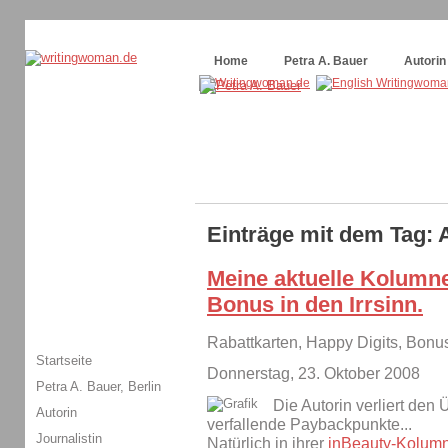
Themenspecial in
writingwomans Autorenblog
:
Wie schreibe ich ein Buch?
Home
Petra A. Bauer
Autorin
Einträge mit dem Tag: 
Meine aktuelle Kolumne
Bonus in den Irrsinn.
Rabattkarten, Happy Digits, Bon
Startseite
Donnerstag, 23. Oktober 2008
Petra A. Bauer, Berlin
Die Autorin verliert den 
Autorin
verfallende Paybackpunkte...
Journalistin
Natürlich in ihrer
inBeauty-Kolum