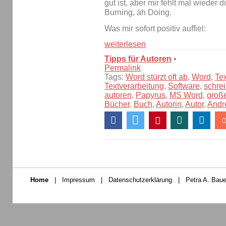
gut ist, aber mir fehlt mal wieder 
Burning, äh Doing.
Was mir sofort positiv auffiel:
weiterlesen
Tipps für Autoren
•
Permalink
Tags:
Word stürzt oft ab
,
Word
,
Te
Textverarbeitung
,
Software
,
schre
autoren
,
Papyrus
,
MS Word
,
groß
Bücher
,
Buch
,
Autorin
,
Autor
,
Andr
Home
|
Impressum
|
Datenschutzerklärung
|
Petra A. Baue