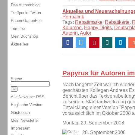
Das Autorenblog
Aktuelles und Neuerscheinung
Treffpunkt Twitter
Permalink
BauernGartenFee
Tags:
Rabattmarke
,
Rabattkarte
,
R
Kolumne
,
Happy Digits
,
Deutschl
Termine
Autorin
,
Autor
Mein Buchshop
Aktuelles
Papyrus für Autoren im
Suche
Nach längerer Zeit war ich wiede
geschätzten Kollegen Andreas Esc
Bericht über das Textverarbeitun
Alle News per RSS
zu seinem Standardwerkzeug gehö
Englische Version
Entwicklung einer Version "Papyrus
Gästebuch
voraussichtlich im Oktober 2008 
Mein Newsletter
Montag, 29. September 2008
Impressum
28. September 2008