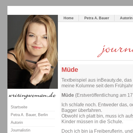
Themenspecial in
writingwomans Autorenblog
:
Wie schreibe ich ein Buch?
Home
Petra A. Bauer
Autorin
Müde
Textbeispiel aus inBeauty.de, da
meine Kolumne seit dem Frühjahr 
Müde
(Erstveröffentlichung am 1
Ich schlafe noch. Entweder das, o
Startseite
Bagger überfahren.
Petra A. Bauer, Berlin
Obwohl ich platt bin, muss ich aufs
Kinder müssen in die Schule.
Autorin
Journalistin
Doch ich bin ja Freiberuflerin, u