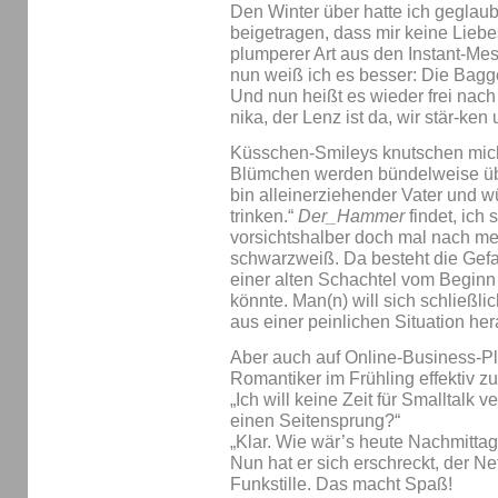
Den Winter über hatte ich geglaub
beigetragen, dass mir keine Lie
plumperer Art aus den Instant-M
nun weiß ich es besser: Die Bagger
Und nun heißt es wieder frei nac
nika, der Lenz ist da, wir stär-ken 
Küsschen-Smileys knutschen mich 
Blümchen werden bündelweise üb
bin alleinerziehender Vater und w
trinken.“
Der_Hammer
findet, ich
vorsichtshalber doch mal nach mei
schwarzweiß. Da besteht die Gefa
einer alten Schachtel vom Beginn
könnte. Man(n) will sich schließli
aus einer peinlichen Situation h
Aber auch auf Online-Business-P
Romantiker im Frühling effektiv z
„Ich will keine Zeit für Smalltalk
einen Seitensprung?“
„Klar. Wie wär’s heute Nachmittag
Nun hat er sich erschreckt, der Ne
Funkstille. Das macht Spaß!