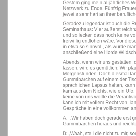
Gestern ging mein alljährliches W
Netzwerk zu Ende. Fünfzig Frauen
jeweils sehr hart an ihrer berufli
Geradezu legendär ist auch die 
Seminarhaus: Vier äußerst reichha
und so lecker, dass noch keine v
freiwillig entflohen wäre. Vor dies
in etwa so sinnvoll, als würde ma
anschließend eine Horde Wildsch
Abends, wenn wir uns gestatten, 
lassen, wird es gemütlich: Wir pla
Morgenstunden. Doch diesmal lan
Gummibärchen auf einem der Tisch
sprachlichen Lapsus halten, kann
kam aus dem Nichts, wie ein Ufo.
keine von uns wollte die Verantw
kann ich mit vollem Recht von ‚lan
Gespräche in eine vollkommen an
A.: „Wir haben doch gerade erst ge
Gummibärchen heraus und reichte
B: „Waah, stell die nicht zu mir, s