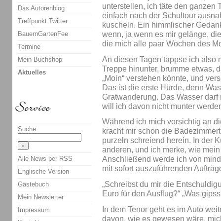
unterstellen, ich täte den ganzen 
Das Autorenblog
einfach nach der Schultour ausn
Treffpunkt Twitter
kuscheln. Ein himmlischer Gedank
BauernGartenFee
wenn, ja wenn es mir gelänge, die
die mich alle paar Wochen des M
Termine
An diesen Tagen tappse ich also 
Mein Buchshop
Treppe hinunter, brumme etwas, d
Aktuelles
„Moin“ verstehen könnte, und ver
Das ist die erste Hürde, denn Wa
Gratwanderung. Das Wasser darf ni
will ich davon nicht munter werde
Während ich mich vorsichtig an di
Suche
kracht mir schon die Badezimmert
purzeln schreiend herein. In der K
anderen, und ich merke, wie mein 
Alle News per RSS
Anschließend werde ich von mind
mit sofort auszuführenden Aufträg
Englische Version
„Schreibst du mir die Entschuldigu
Gästebuch
Euro für den Ausflug?“ „Was gips
Mein Newsletter
In dem Tenor geht es im Auto weite
Impressum
davon, wie es gewesen wäre, mic