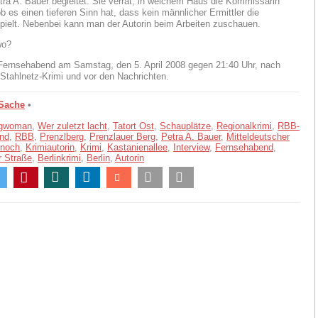
ra A. Bauer begleitet. Sie verrät, in welchem Haus die Kommissarin
b es einen tieferen Sinn hat, dass kein männlicher Ermittler die
spielt. Nebenbei kann man der Autorin beim Arbeiten zuschauen.
wo?
ernsehabend am Samstag, den 5. April 2008 gegen 21:40 Uhr, nach
Stahlnetz-Krimi und vor den Nachrichten.
 Sache
•
ngwoman
,
Wer zuletzt lacht
,
Tatort Ost
,
Schauplätze
,
Regionalkrimi
,
RBB-
nd
,
RBB
,
Prenzlberg
,
Prenzlauer Berg
,
Petra A. Bauer
,
Mitteldeutscher
 noch
,
Krimiautorin
,
Krimi
,
Kastanienallee
,
Interview
,
Fernsehabend
,
r Straße
,
Berlinkrimi
,
Berlin
,
Autorin