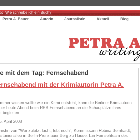
og
:
Wie schreibe ich ein Buch?
Petra A. Bauer
Autorin
Journalistin
Aktuell
Blog
ge mit dem Tag: Fernsehabend
rnsehabend mit der Krimiautorin Petra A.
mmer wissen wollte wie ein Krimi entsteht, kann die Berliner Krimiautorin
uer heute Abend beim RBB-Fernsehabend an die Schauplätze ihres
s begleiten.
. April 2008
nistin von "Wer zuletzt lacht, lebt noch", Kommissarin Robina Bernhardt,
Kastanienallee in Berlin-Prenzlauer Berg zu Hause. Ein Fernsehteam des