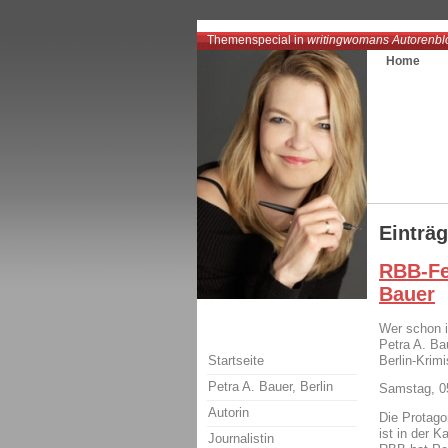
Themenspecial in
writingwomans Autorenbl
Home
Einträ
RBB-Fe
Bauer
Wer schon i
Petra A. Ba
Startseite
Berlin-Krimi
Petra A. Bauer, Berlin
Samstag, 05
Autorin
Die Protago
ist in der 
Journalistin