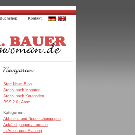
Buchshop
Kontakt
Start News-Blog
Archiv nach Monaten
Archiv nach Kategorien
RSS 2.0
|
Atom
Kategorien:
Aktuelles und Neuerscheinungen
Ankündigungen / Termine
In Arbeit oder Planung