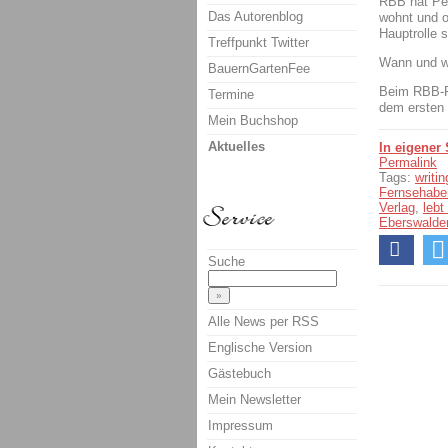
RBB hat Pet
Das Autorenblog
wohnt und o
Hauptrolle 
Treffpunkt Twitter
Wann und 
BauernGartenFee
Beim RBB-F
Termine
dem ersten 
Mein Buchshop
Aktuelles
In eigener
Permalink
Tags:
writi
Fernsehabe
Verlag
,
lebt
Eberswalde
Suche
Alle News per RSS
Englische Version
Gästebuch
Mein Newsletter
Impressum