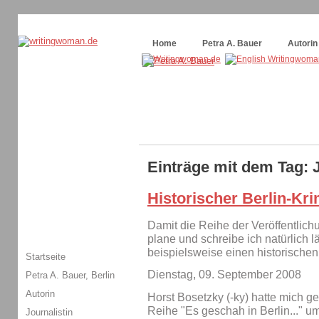
Themenspecial in
writingwomans Autorenblog
:
Wie schreibe ich ein Buch?
Home
Petra A. Bauer
Autorin
Einträge mit dem Tag: 
Historischer Berlin-Kri
Damit die Reihe der Veröffentlich
plane und schreibe ich natürlich l
beispielsweise einen historischen
Startseite
Dienstag, 09. September 2008
Petra A. Bauer, Berlin
Autorin
Horst Bosetzky (-ky) hatte mich gef
Reihe "Es geschah in Berlin..." 
Journalistin