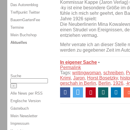
Kommissar Kappe (Jaron Verlag)
Das Autorenblog
-ky ist eine besondere Größe im 
Treffpunkt Twitter
fühle ich mich sehr geehrt, den B
Jahre 1926 spielt:
BauernGartenFee
Die Neuberlinerin Mina Kowalewski
Termine
einen Strudel von Ereignissen, den
Mein Buchshop
entziehen vermag.
Aktuelles
Mehr verrate ich an dieser Stelle 
werden zu gegebener Zeit im Auto
In eigener Sache
•
Permalink
Tags:
writingwoman
,
schreiben
,
P
Suche
Krimi
,
Jaron
,
Horst Bosetzky
,
histo
geschah in Berlin
,
Berlin
,
1926
,
-k
Alle News per RSS
Englische Version
Gästebuch
Mein Newsletter
Impressum