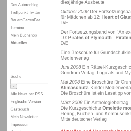
diesjährige Ausbeute:
Das Autorenblog
Oktober 2008
Der Fortsetzungsban
Treffpunkt Twitter
für Mädchen ab 12:
Heart of Glas
BauernGartenFee
D/E
Termine
Der Fortsetzungsband von "An exci
Mein Buchshop
10:
Pirates of Plymouth - Pirat
Aktuelles
D/E
Eine Broschüre für Grundschulkin
Medienverlag
Juni 2008
Ein Rätsel-Kurzgeschi
Gondrom Verlag, Logicals und Mys
Suche
Mai 2008
Eine Broschüre für Gru
Klimaschutz
. Kinder Medienverl
Die Broschüre ist ein Lesetipp vo
Alle News per RSS
Englische Version
März 2008
Ein Anthologiebeitrag:
Die Kurzgeschichte
Omelette mor
Gästebuch
Hering, Küchen- und Kombüsenkri
Mein Newsletter
Mitteldeutscher Verlag
Impressum