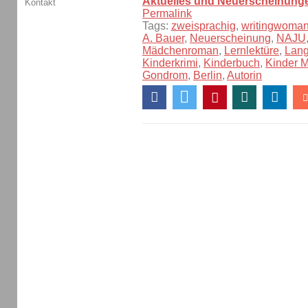
Aktuelles und Neuerscheinung
Kontakt
Permalink
Tags:
zweisprachig
,
writingwoma
A. Bauer
,
Neuerscheinung
,
NAJU
Mädchenroman
,
Lernlektüre
,
Lang
Kinderkrimi
,
Kinderbuch
,
Kinder 
Gondrom
,
Berlin
,
Autorin