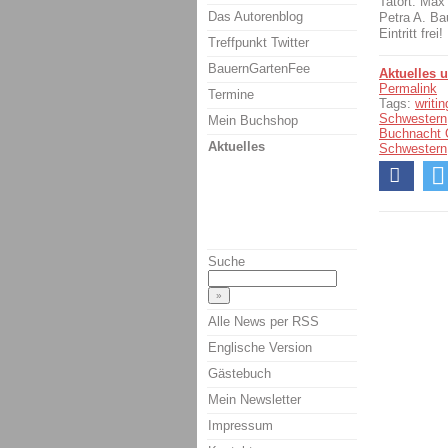
Tatort: Max
Das Autorenblog
Petra A. Ba
Eintritt frei!
Treffpunkt Twitter
BauernGartenFee
Aktuelles 
Permalink
Termine
Tags:
writi
Schwestern
Mein Buchshop
Buchnacht 
Aktuelles
Schwestern
Suche
Alle News per RSS
Englische Version
Gästebuch
Mein Newsletter
Impressum