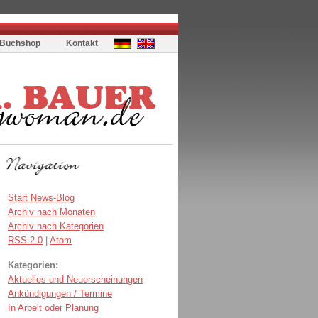
Buchshop
Kontakt
Start News-Blog
Archiv nach Monaten
Archiv nach Kategorien
RSS 2.0
|
Atom
Kategorien:
Aktuelles und Neuerscheinungen
Ankündigungen / Termine
In Arbeit oder Planung