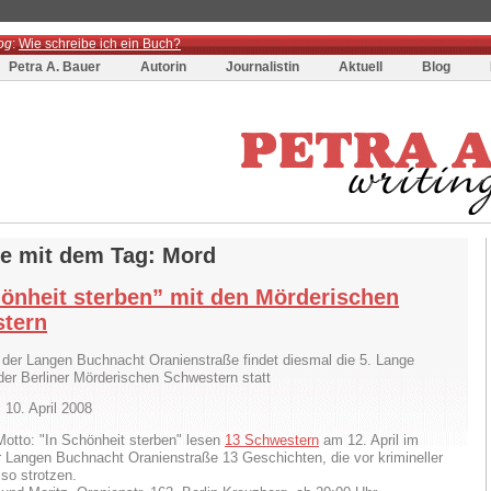
og
:
Wie schreibe ich ein Buch?
Petra A. Bauer
Autorin
Journalistin
Aktuell
Blog
ge mit dem Tag: Mord
hönheit sterben” mit den Mörderischen
tern
er Langen Buchnacht Oranienstraße findet diesmal die 5. Lange
der Berliner Mörderischen Schwestern statt
 10. April 2008
otto: "In Schönheit sterben" lesen
13 Schwestern
am 12. April im
Langen Buchnacht Oranienstraße 13 Geschichten, die vor krimineller
 so strotzen.