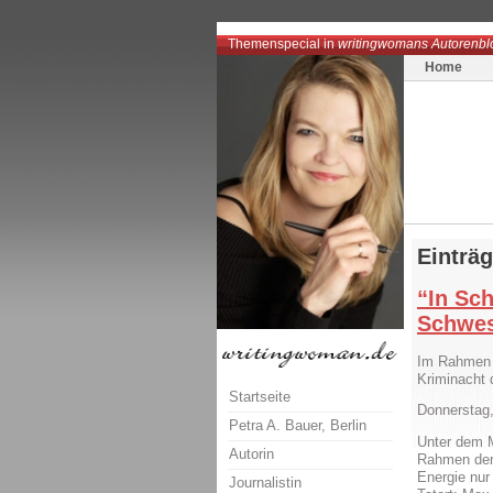
Themenspecial in
writingwomans Autorenbl
Home
Einträ
“In Sc
Schwes
Im Rahmen d
Kriminacht 
Startseite
Donnerstag,
Petra A. Bauer, Berlin
Unter dem M
Autorin
Rahmen der 
Energie nur
Journalistin