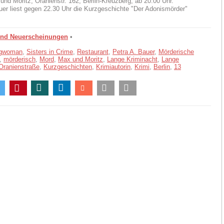
 und Moritz, Oranienstr. 162, Berlin-Kreuzberg, ab 20:00 Uhr.
uer liest gegen 22.30 Uhr die Kurzgeschichte "Der Adonismörder"
und Neuerscheinungen
•
ngwoman
,
Sisters in Crime
,
Restaurant
,
Petra A. Bauer
,
Mörderische
,
mörderisch
,
Mord
,
Max und Moritz
,
Lange Kriminacht
,
Lange
Oranienstraße
,
Kurzgeschichten
,
Krimiautorin
,
Krimi
,
Berlin
,
13