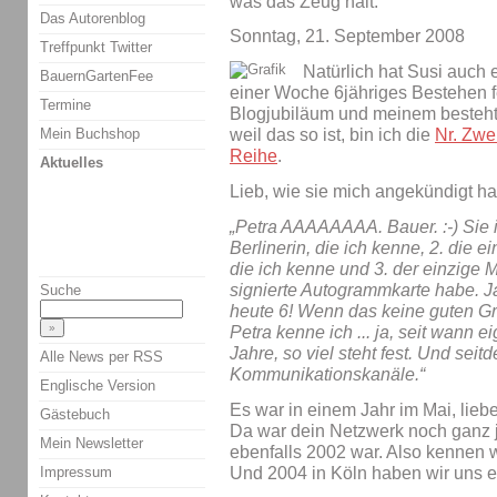
was das Zeug hält.
Das Autorenblog
Sonntag, 21. September 2008
Treffpunkt Twitter
Natürlich hat Susi auch 
BauernGartenFee
einer Woche 6jähriges Bestehen f
Termine
Blogjubiläum und meinem besteh
Mein Buchshop
weil das so ist, bin ich die
Nr. Zwe
Reihe
.
Aktuelles
Lieb, wie sie mich angekündigt ha
„Petra AAAAAAAA. Bauer. :-) Sie i
Berlinerin, die ich kenne, 2. die 
die ich kenne und 3. der einzige 
signierte Autogrammkarte habe. J
Suche
heute 6! Wenn das keine guten Gründ
Petra kenne ich ... ja, seit wann 
Jahre, so viel steht fest. Und sei
Alle News per RSS
Kommunikationskanäle.“
Englische Version
Es war in einem Jahr im Mai, liebe 
Gästebuch
Da war dein Netzwerk noch ganz j
Mein Newsletter
ebenfalls 2002 war. Also kennen 
Und 2004 in Köln haben wir uns er
Impressum