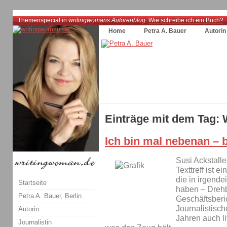
Themenspecial in
writingwomans Autorenblog
:
Wie schreibe ich ein Buch?
Home
Petra A. Bauer
Autorin
Einträge mit dem Tag: 
Ich bin mal nebenan – b
Susi Ackstalle
Texttreff ist
die in irgende
Startseite
haben – Dreh
Petra A. Bauer, Berlin
Geschäftsberi
Journalistische
Autorin
Jahren auch li
Journalistin