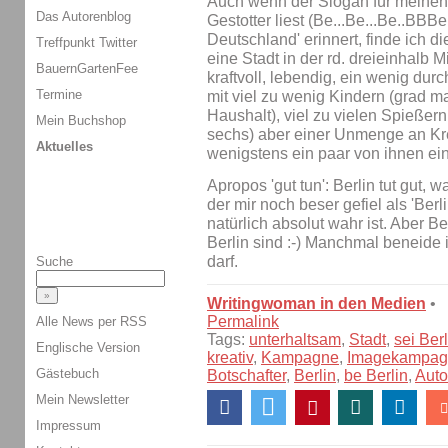
Auch wenn der Slogan für meinen
Das Autorenblog
Gestotter liest (Be...Be...Be..BBBe
Deutschland' erinnert, finde ich die 
Treffpunkt Twitter
eine Stadt in der rd. dreieinhalb
BauernGartenFee
kraftvoll, lebendig, ein wenig durc
Termine
mit viel zu wenig Kindern (grad m
Haushalt), viel zu vielen Spießer
Mein Buchshop
sechs) aber einer Unmenge an Krea
Aktuelles
wenigstens ein paar von ihnen ei
Apropos 'gut tun': Berlin tut gut, 
der mir noch beser gefiel als 'Berl
natürlich absolut wahr ist. Aber Ber
Berlin sind :-) Manchmal beneide i
darf.
Suche
Writingwoman in den Medien
•
Permalink
Alle News per RSS
Tags:
unterhaltsam
,
Stadt
,
sei Berl
Englische Version
kreativ
,
Kampagne
,
Imagekampag
Gästebuch
Botschafter
,
Berlin
,
be Berlin
,
Auto
Mein Newsletter
Impressum