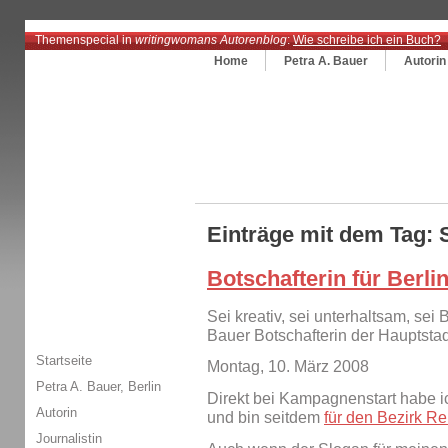
Themenspecial in
writingwomans Autorenblog
:
Wie schreibe ich ein Buch?
Home
Petra A. Bauer
Autorin
Einträge mit dem Tag: S
Botschafterin für Berli
Sei kreativ, sei unterhaltsam, sei B
Bauer Botschafterin der Haupts
Startseite
Montag, 10. März 2008
Petra A. Bauer, Berlin
Direkt bei Kampagnenstart habe ic
Autorin
und bin seitdem
für den Bezirk Re
Journalistin