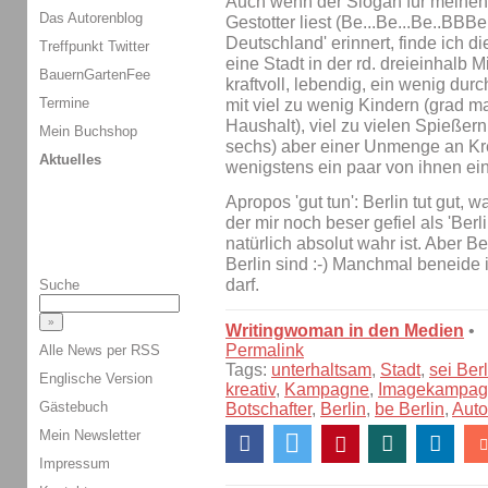
Auch wenn der Slogan für meinen
Das Autorenblog
Gestotter liest (Be...Be...Be..BBBe
Deutschland' erinnert, finde ich die 
Treffpunkt Twitter
eine Stadt in der rd. dreieinhalb
BauernGartenFee
kraftvoll, lebendig, ein wenig durc
Termine
mit viel zu wenig Kindern (grad m
Haushalt), viel zu vielen Spießer
Mein Buchshop
sechs) aber einer Unmenge an Krea
Aktuelles
wenigstens ein paar von ihnen ei
Apropos 'gut tun': Berlin tut gut, 
der mir noch beser gefiel als 'Berl
natürlich absolut wahr ist. Aber Ber
Berlin sind :-) Manchmal beneide i
darf.
Suche
Writingwoman in den Medien
•
Permalink
Alle News per RSS
Tags:
unterhaltsam
,
Stadt
,
sei Berl
Englische Version
kreativ
,
Kampagne
,
Imagekampag
Gästebuch
Botschafter
,
Berlin
,
be Berlin
,
Auto
Mein Newsletter
Impressum