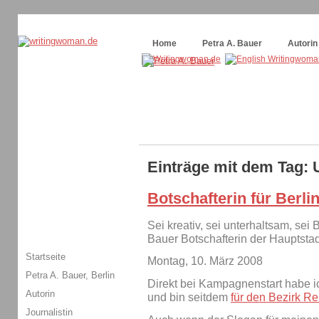
Themenspecial in
writingwomans Autorenblog
:
Wie schreibe ich ein Buch?
Home
Petra A. Bauer
Autorin
Einträge mit dem Tag: 
Botschafterin für Berli
Sei kreativ, sei unterhaltsam, sei B
Bauer Botschafterin der Haupts
Startseite
Montag, 10. März 2008
Petra A. Bauer, Berlin
Direkt bei Kampagnenstart habe ic
Autorin
und bin seitdem
für den Bezirk Re
Journalistin