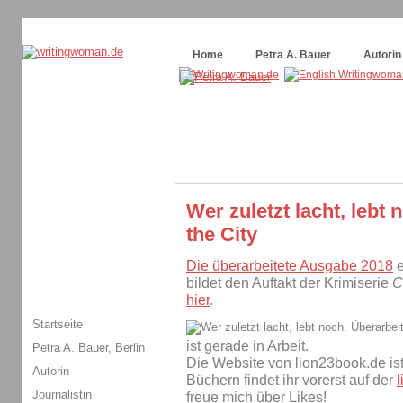
Themenspecial in
writingwomans Autorenblog
:
Wie schreibe ich ein Buch?
Home
Petra A. Bauer
Autorin
Wer zuletzt lacht, lebt
the City
Die überarbeitete Ausgabe 2018
e
bildet den Auftakt der Krimiserie
C
hier
.
Startseite
ist gerade in Arbeit.
Petra A. Bauer, Berlin
Die Website von lion23book.de ist
Autorin
Büchern findet ihr vorerst auf der
Journalistin
freue mich über Likes!