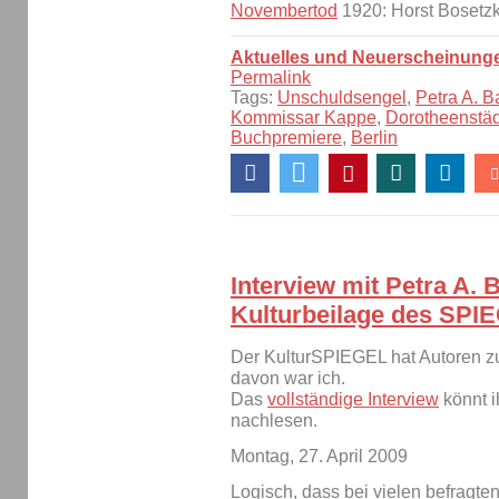
Novembertod
1920: Horst Bosetz
Aktuelles und Neuerscheinung
Permalink
Tags:
Unschuldsengel
,
Petra A. B
Kommissar Kappe
,
Dorotheenstä
Buchpremiere
,
Berlin
Interview mit Petra A. 
Kulturbeilage des SPI
Der KulturSPIEGEL hat Autoren zu 
davon war ich.
Das
vollständige Interview
könnt i
nachlesen.
Montag, 27. April 2009
Logisch, dass bei vielen befragten