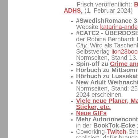
Frisch veröffentlicht:
B
ADHS
, (1. Februar 2024)
#SwedishRomance 
Website
katarina-ande
#CATC2 - ÜBERDOS
der Robina Bernhardt
City.
Wird als Tasche
Selbstverlag
lion23boo
Normseiten, Stand 13
Spin-off zu
Crime and
Hörbuch zu Mittso
Hörbuch zu Lussekat
New Adult Weihnach
Normseiten, Stand: 25
2024 erscheinen
Viele neue Planer, M
Sticker, etc.
Neue GIFs
Mehr Autorinnencont
in der
BookTok-Ecke
Coworking-
Twitch
-St
realisiert, dafür brauc