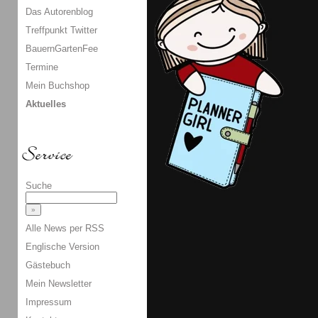
Das Autorenblog
Treffpunkt Twitter
BauernGartenFee
Termine
Mein Buchshop
Aktuelles
Suche
Alle News per RSS
Englische Version
Gästebuch
Mein Newsletter
Impressum