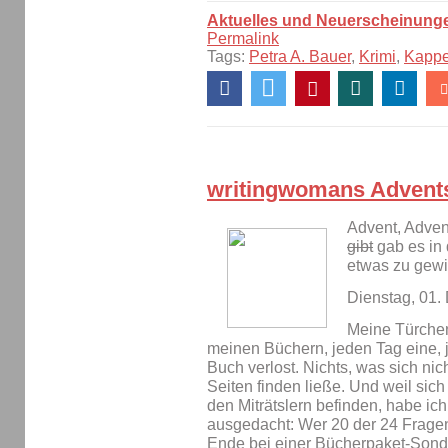
Aktuelles und Neuerscheinung
Permalink
Tags:
Petra A. Bauer
,
Krimi
,
Kapp
writingwomans Advent
Advent, Adven
gibt
gab es in 
etwas zu gew
Dienstag, 01
Meine Türche
meinen Büchern, jeden Tag eine, 
Buch verlost. Nichts, was sich ni
Seiten finden ließe. Und weil sich
den Miträtslern befinden, habe i
ausgedacht: Wer 20 der 24 Fragen
Ende bei einer Bücherpaket-Sonde