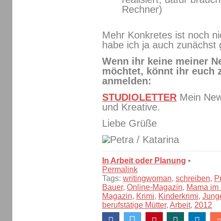
Rechner)
Mehr Konkretes ist noch ni
habe ich ja auch zunächst g
Wenn ihr keine meiner N
möchtet, könnt ihr euch
anmelden:
STUDIOLETTER
Mein News
und Kreative.
Liebe Grüße
/ Katarina
In Arbeit oder Planung
•
Permalink
Tags:
writingwoman
,
schreiben
,
P
Bauer
,
Online-Magazin
,
Mama im 
Magazin
,
Krimi
,
Kinderkrimi
,
Jung
berufstätige Mütter
,
Arbeit
,
2012