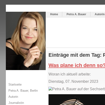
Themenspecial in
writingwomans Autorenblog
:
Wie schreibe ich ein Buch?
Home
Petra A. Bauer
Autorin
Einträge mit dem Tag: 
Was plane ich denn so
Woran ich aktuell arbeite:
Dienstag, 07. November 2023
Startseite
Petra A. Bauer, Berlin
Autorin
Journalistin