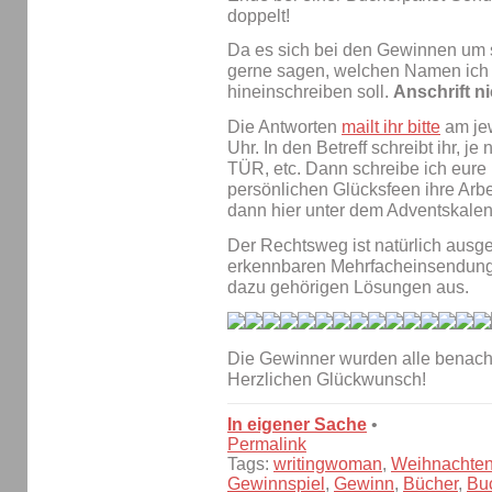
doppelt!
Da es sich bei den Gewinnen um si
gerne sagen, welchen Namen ich 
hineinschreiben soll.
Anschrift n
Die Antworten
mailt ihr bitte
am jew
Uhr. In den Betreff schreibt ihr
TÜR, etc. Dann schreibe ich eure
persönlichen Glücksfeen ihre Arbe
dann hier unter dem Adventskalen
Der Rechtsweg ist natürlich ausge
erkennbaren Mehrfacheinsendunge
dazu gehörigen Lösungen aus.
Die Gewinner wurden alle benachr
Herzlichen Glückwunsch!
In eigener Sache
•
Permalink
Tags:
writingwoman
,
Weihnachte
Gewinnspiel
,
Gewinn
,
Bücher
,
Bu