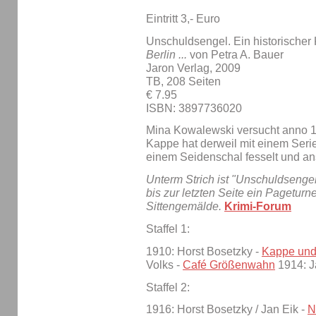
Eintritt 3,- Euro
Unschuldsengel. Ein historischer 
Berlin ...
von Petra A. Bauer
Jaron Verlag, 2009
TB, 208 Seiten
€ 7.95
ISBN: 3897736020
Mina Kowalewski versucht anno 19
Kappe hat derweil mit einem Seri
einem Seidenschal fesselt und an
Unterm Strich ist "Unschuldsengel
bis zur letzten Seite ein Pagetur
Sittengemälde.
Krimi-Forum
Staffel 1:
1910: Horst Bosetzky -
Kappe und 
Volks -
Café Größenwahn
1914: J
Staffel 2:
1916: Horst Bosetzky / Jan Eik -
N