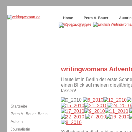
Themenspecial in
writingwomans Autorenblog
:
Wie schreibe ich ein Buch?
Home
Petra A. Bauer
Autorin
writingwomans Advent
Heute ist in Berlin der erste Schn
einen Blick auf meinen diesjähri
lassen!
Startseite
Petra A. Bauer, Berlin
Autorin
Journalistin
Selbstverständlich gibt es auch 