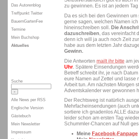
Das Autorenblog
zu gewinnen. Es ist an jedem Tag
Treffpunkt Twitter
Da es sich bei den Gewinnen um si
BauernGartenFee
gerne sagen, welchen Namen ich 
hineinschreiben soll.
Die Anschrif
Termine
dazuschreiben
, das vereinfacht
Mein Buchshop
denn ich will ja auch noch Zeit z
habe aus dem letzten Jahr dazuge
Aktuelles
Gewinn.
Die Antworten
mailt ihr bitte
am je
Uhr
. Spätere Einsendungen werden
Betreff schreibt ihr, je nach Datum
eure Namen auf Zettel und lasse 
Suche
Arbeit tun. Am nächsten Morgen s
Adventskalender wer gewonnen ha
Alle News per RSS
Der Rechtsweg ist natürlich ausg
Mehrfacheinsendungen (auch unt
Englische Version
sortiere ich gnadenlos ALLE daz
Gästebuch
leider schon am ersten Tag wieder 
Schummler-Chancen auf Null gese
Mein Newsletter
Impressum
Meine
Facebook-Fanpage