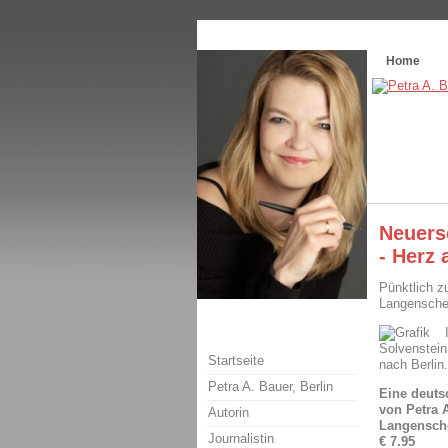
Themenspecial in
writingwomans Autorenbl
Home
Neuers
- Herz 
Pünktlich z
Langensche
Solvenstein
Startseite
nach Berlin
Petra A. Bauer, Berlin
Eine deuts
von Petra 
Autorin
Langensche
Journalistin
€ 7.95