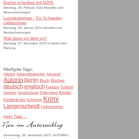
Bücher schreiben mit ADHS
Dienstag, 06. Februar 2024 Aktuelles und
Neuerscheinungen
Lussekattertage - Ein Schweden
Liebesroman
Dienstag, 09. Januar 2024 Aktuelles und
Neuerscheinungen
Was plane ich denn so?
Dienstag, 07. November 2023 In Arbeit oder
Planung
Häufigste Tags:
Advent
Adventskalender
Aquarell
Autorin
Berlin
Buch
Bücher
deutsch
englisch
Fantasy
Fußball
Interview
Kinder
Gewinn
Gewinnspiel
Krimi
Kinderkrimi
Kolumne
Langenscheidt
Liebesroman
mehr Tags ...
Donnerstag, 06. November 2025 | AUTORIN |