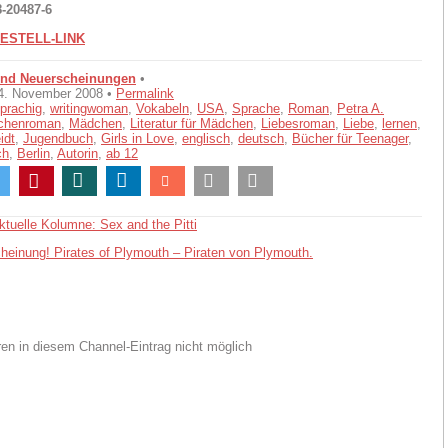
8-20487-6
ESTELL-LINK
und Neuerscheinungen
•
04. November 2008 •
Permalink
prachig
,
writingwoman
,
Vokabeln
,
USA
,
Sprache
,
Roman
,
Petra A.
chenroman
,
Mädchen
,
Literatur für Mädchen
,
Liebesroman
,
Liebe
,
lernen
,
idt
,
Jugendbuch
,
Girls in Love
,
englisch
,
deutsch
,
Bücher für Teenager
,
ch
,
Berlin
,
Autorin
,
ab 12
ktuelle Kolumne: Sex and the Pitti
heinung! Pirates of Plymouth – Piraten von Plymouth.
n in diesem Channel-Eintrag nicht möglich