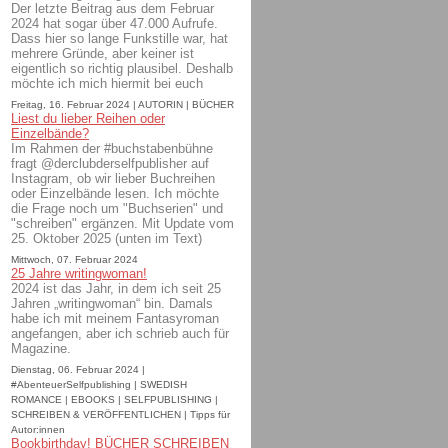
Der letzte Beitrag aus dem Februar
2024 hat sogar über 47.000 Aufrufe.
Dass hier so lange Funkstille war, hat
mehrere Gründe, aber keiner ist
eigentlich so richtig plausibel. Deshalb
möchte ich mich hiermit bei euch
Freitag, 16. Februar 2024 | AUTORIN | BÜCHER
Liest du lieber Reihen oder
Einzelbände?
Im Rahmen der #buchstabenbühne
fragt @derclubderselfpublisher auf
Instagram, ob wir lieber Buchreihen
oder Einzelbände lesen. Ich möchte
die Frage noch um "Buchserien" und
"schreiben" ergänzen. Mit Update vom
25. Oktober 2025 (unten im Text)
Mittwoch, 07. Februar 2024
25 Jahre writingwoman!
2024 ist das Jahr, in dem ich seit 25
Jahren „writingwoman“ bin. Damals
habe ich mit meinem Fantasyroman
angefangen, aber ich schrieb auch für
Magazine.
Dienstag, 06. Februar 2024 |
#AbenteuerSelfpublishing | SWEDISH
ROMANCE | EBOOKS | SELFPUBLISHING |
SCHREIBEN & VERÖFFENTLICHEN | Tipps für
Autor:innen
Bookbirthday! BÜCHER SCHREIBEN