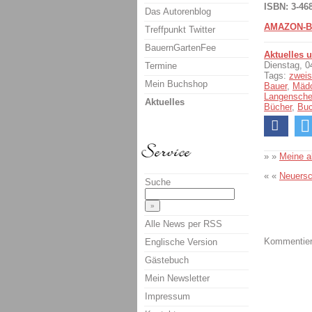
ISBN: 3-46
Das Autorenblog
AMAZON-B
Treffpunkt Twitter
BauernGartenFee
Aktuelles 
Dienstag, 
Termine
Tags:
zweis
Mein Buchshop
Bauer
,
Mäd
Langensche
Aktuelles
Bücher
,
Bu
» »
Meine a
« «
Neuersc
Suche
Alle News per RSS
Kommentiere
Englische Version
Gästebuch
Mein Newsletter
Impressum