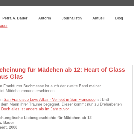
og
:
Wie schreibe ich ein Buch?
Petra A. Bauer
Autorin
Journalistin
Aktuell
Blog
cheinung für Mädchen ab 12: Heart of Glass
aus Glas
ur Frankfurter Buchmesse ist auch der zweite Band meiner
idt-Mädchenromane erschienen.
In
San Francisco Love Affair - Verliebt in San Francisco
ist Britt
 dem Mann ihrer Träume begegnet. Dieser kommt nun zu Dreharbeiten
.
Doch alles ist anders als im Jahr zuvor.
ch-englische Liebesgeschichte für Mädchen ab 12
A. Bauer
idt, 2008