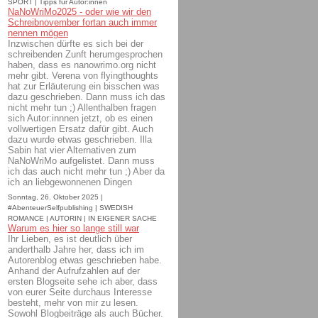
SPORT | Tipps für Autor:innen
NaNoWriMo2025 - oder wie wir den
Schreibnovember fortan auch immer
nennen mögen
Inzwischen dürfte es sich bei der
schreibenden Zunft herumgesprochen
haben, dass es nanowrimo.org nicht
mehr gibt. Verena von flyingthoughts
hat zur Erläuterung ein bisschen was
dazu geschrieben. Dann muss ich das
nicht mehr tun ;) Allenthalben fragen
sich Autor:innnen jetzt, ob es einen
vollwertigen Ersatz dafür gibt. Auch
dazu wurde etwas geschrieben. Illa
Sabin hat vier Alternativen zum
NaNoWriMo aufgelistet. Dann muss
ich das auch nicht mehr tun ;) Aber da
ich an liebgewonnenen Dingen
Sonntag, 26. Oktober 2025 |
#AbenteuerSelfpublishing | SWEDISH
ROMANCE | AUTORIN | IN EIGENER SACHE
Warum es hier so lange still war
Ihr Lieben, es ist deutlich über
anderthalb Jahre her, dass ich im
Autorenblog etwas geschrieben habe.
Anhand der Aufrufzahlen auf der
ersten Blogseite sehe ich aber, dass
von eurer Seite durchaus Interesse
besteht, mehr von mir zu lesen.
Sowohl Blogbeiträge als auch Bücher.