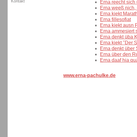
Kontakt
Erna reecht sich 
Erna weeß nich, 
Erna kiekt Marat
Erna fillesofiat
Erna kiekt ausn 
Erna ammesiert s
Erna denkt üba K
Erna kiekt "Der
Erna denkt über 
Erna über den R
Erna daaf hia qu
www.erna-pachulke.de