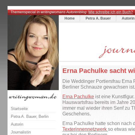
Themenspecial in
writingwomans Autorenblog
:
Wie schreibe ich ein Buch?
Home
Petra A. Bauer
Autorin
Erna Pachulke sacht wie
Die Weddinger Portiersfrau Erna P
Berliner Schnauze gewachsen ist
Erna Pachulke
ist eine Kunstfigur
Hauswartsfrau bereits im Jahre 200
immer mal wieder ihren Senf zu T
Startseite
Geschehens.
Petra A. Bauer, Berlin
Erna Pachulke hatte schon nach 
Autorin
Texterinnennetzwerk
so etwas wie 
Journalistin
nur bei den Berlinern.