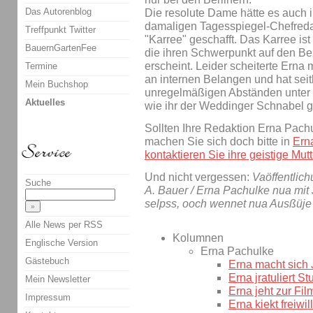
Das Autorenblog
Die resolute Dame hätte es auch i
damaligen Tagesspiegel-Chefreda
Treffpunkt Twitter
"Karree" geschafft. Das Karree is
BauernGartenFee
die ihren Schwerpunkt auf den Be
erscheint. Leider scheiterte Erna 
Termine
an internen Belangen und hat seith
Mein Buchshop
unregelmäßigen Abständen unter
Aktuelles
wie ihr der Weddinger Schnabel g
Sollten Ihre Redaktion Erna Pach
machen Sie sich doch bitte in
Ern
kontaktieren Sie ihre geistige Mutt
Und nicht vergessen:
Vaöffentlich
Suche
A. Bauer / Erna Pachulke nua mit
selpss, ooch wennet nua Ausßüje 
Alle News per RSS
Kolumnen
Englische Version
Erna Pachulke
Gästebuch
Erna macht sich
Erna jratuliert St
Mein Newsletter
Erna jeht zur Fi
Impressum
Erna kiekt freiwil